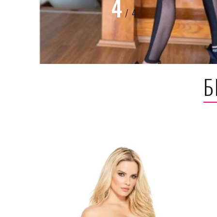
4
/
4
Б